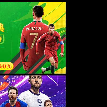
设为首页
|
加入收藏
|
联系我们
就业
实验室建设
学院新闻
我院师生应邀参加2026城市...
06/18
我校主题艺术党课《野火春...
06/09
以青春之名，赴未来之约—...
06/01
我院举办第三届“经贸喜市”
04/29
以美润心 赋能育人——我院...
03/19
究生优秀