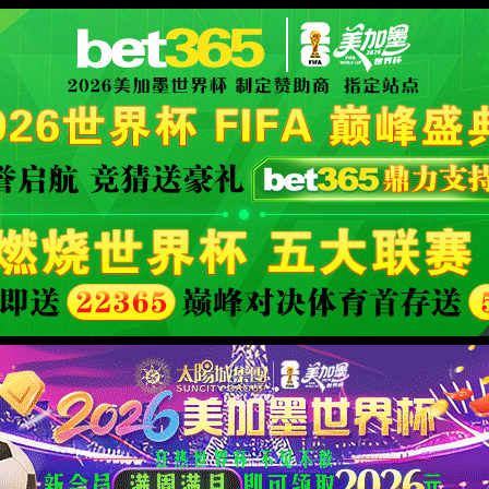
学科研
专业设置
研究生教育
学生工作
招生
专业优秀毕
2026届视觉传达设计专业优
2026届设计专业研