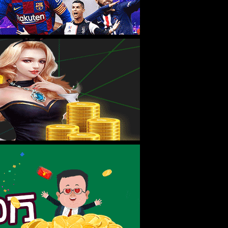
第七届河北省研究生艺术创...
09/22
我院排演的纪念中国人民抗...
09/08
我院与河北师范大学音乐学...
05/27
我院排演的主题艺术党课—...
05/23
通知公告
更多
更多
十九届田径运动会圆满...
声明
04-21
07-23
家安全主题文化作品大赛圆满落幕
关于举办第14届未来设计师·全国高校数字...
04-16
04-09
子积极参加“返家乡”社会实...
关于举办2026年第十九届中国大学生计算...
03-06
04-08
生志愿者积极参加第五届云支...
河北经贸大学金沙贵宾3777线路检测中心 2026年硕士研究生...
03-01
03-27
举办入团积极分子团课培训第一讲
金沙贵宾3777线路检测中心关于遴选2025年大学生和青年教...
11-25
06-19
七次学生代表大会和第六次研...
河北经贸大学金沙贵宾3777线路检测中心2025年硕士研究生...
11-25
04-15
行第十九期“青年马克思主义...
河北经贸大学金沙贵宾3777线路检测中心音乐专业2025年调...
11-24
04-08