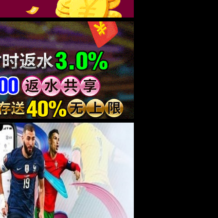
026年硕...