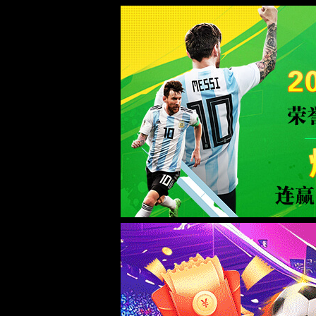
金沙贵宾3777(CN)线路检