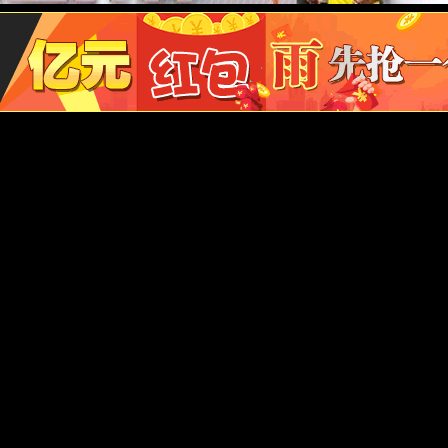
我院2026年硕士研究生复试及录...
3777线路检测中心关于遴选202
贯彻习近平新时代中国特色社会主...
查看更多