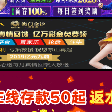
教学动态
进我院推荐优秀应届本科毕业生免...