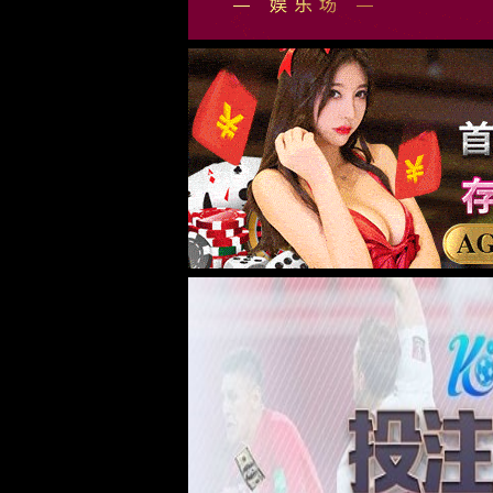
04-09
关于举办
2026
各教学单位
04-08
关于举办
2026
各教学单位
03-27
河北经贸
2026