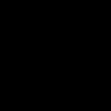
学科建设
下载中心
版权所有：金沙