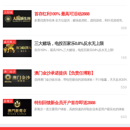
06-19
金沙贵宾3777线路检测中心关于遴
2025
选2025年大学生...
为深入学习贯彻习近平新时代中国特色社会主...
查看更多
师生作品
招生就业
学科建设
学生工作
下载中心
更多+