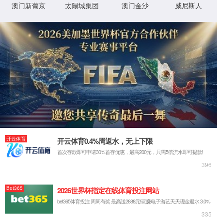
第一条
本办法适用于机房所有管理人员及所有需要进入机房的
第二条
机房作为金沙贵宾3777线路检测中心的重要教学资源
第三条
进出机房的人员应自觉遵守卫生规则和安全管理制度，
第四条
发现机房设备异常或安全问题的单位或个人，应第一时
第五条
机房管理员负责机房的卫生与安全管理工作，应提高安
育和管理。
第六条
机房的硬件保护及保养由机房硬件维护人员负责，其余
第七条
机房的软件安装由机房管理员负责，其余任何人均不得
第八条
严禁将机房计算机用于个人私用或玩游戏；未经许可，
情予以行政处分或追究刑事责任。
第九条
上机结束后，应自觉配合机房管理员做好记录，并认真
第三章
机房用电安全制度
第十条
进出机房的人员应认真学习用电安全知识，严格遵照规
第十一条
机房管理员应熟练掌握机房用电应急处理措施，并定